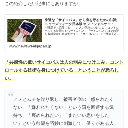
この紹介したい記事にもありますが、
身近な「サイコパス」から身を守るための知識 |
ニューズウィーク日本版 オフィシャルサイト
＜職場でも恋愛でも――。人の弱みにつけこみ、コントロ
ールする技術をもつサイコパス。『サイコパス』はその謎
を脳科学から解き明かす＞ 『サイコパス』（中野信子著、
文春新書）は、脳科学者である著者が、なにか
www.newsweekjapan.jp
「共感性の低いサイコパスは人の弱みにつけこみ、コント
ロールする技術を身につけている」ということが恐ろし
い。
アメとムチを繰り返し、被害者側の「怒られたく
ない」「嫌われたくない」という罰を回避する気
持ち、「褒められたい」「またいい思いをした
い」という欲望を巧妙に刺激して、借りがある人