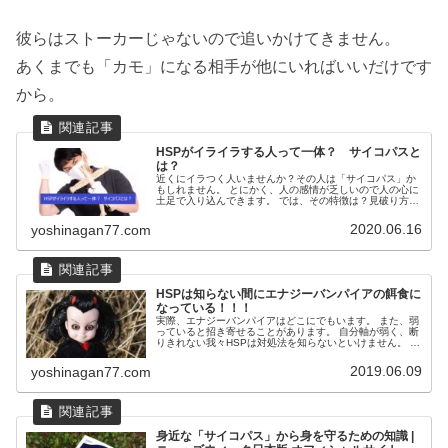
彼らはストーカーじゃないので追いかけてきません。
あくまでも「カモ」になる相手が他にいればいいだけです
から。
HSPがイライラする人って一体？ サイコパスと
は？
近くにイラつく人いませんか？その人は「サイコパス」か
もしれません。 とにかく、人の感情が乏しいので人の心に
土足で入り込んできます。 では、その特徴は？見破り方
は？
2020.06.16
yoshinagan77.com
HSPは知らない間にエナジーバンパイアの餌食に
なっている！！！
実際、エナジーバンパイアはどこにでもいます。 また、弱
っていると招き寄せることがあります。 自分軸が弱く、断
りきれない我々HSPは対処法を知らないといけません。 そ
んな対処法をまとめました。
2019.06.09
yoshinagan77.com
身近な「サイコパス」から身を守るための知識 |