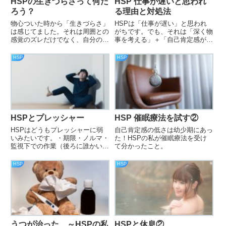
HSPの生きづらさって何だ
HSP 仕事が遅いと思われ
ろう？
る理由と対処法
物心ついた時から「生きづらさ」
HSPは「仕事が遅い」と思われ
は感じてました。それは周囲との
がちです。でも、それは「深く物
感覚のズレだけでなく、自分の中
事を考える」＋「自己肯定感が低
の「ズレ」にも原因があったので
い」という特性上の問題なだけで
す。その解決法を自分なりにまと
す。自分を再認識して思考のクセ
HSP
HSP
めました。
に対処していけば問題はありませ
ん。私の経験が役に立てば幸いで
す。
HSPとプレッシャー
HSP 催眠療法を試す②
HSPはどうもプレッシャーに弱
自己肯定感の低さは幼少期にあっ
いみたいです。・期限・ノルマ・
た！HSPの私が催眠療法を受け
監視下での作業（後ろに誰かいる
て分かったこと。
と嫌ですよね？）
HSP
HSP
うつが治った ～HSPの私
HSPと休息②