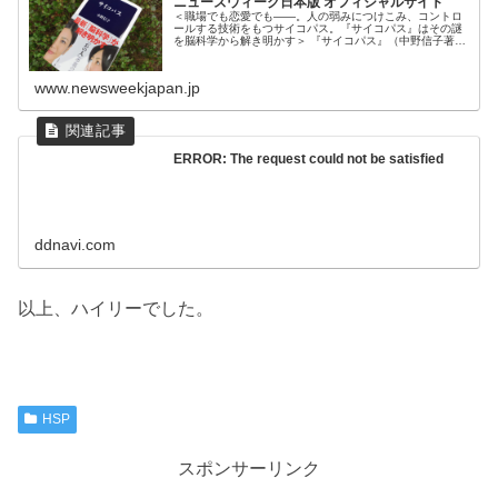
ニューズウィーク日本版 オフィシャルサイト
＜職場でも恋愛でも――。人の弱みにつけこみ、コントロ
ールする技術をもつサイコパス。『サイコパス』はその謎
を脳科学から解き明かす＞ 『サイコパス』（中野信子著、
文春新書）は、脳科学者である著者が、なにか
www.newsweekjapan.jp
ERROR: The request could not be satisfied
ddnavi.com
以上、ハイリーでした。
HSP
スポンサーリンク