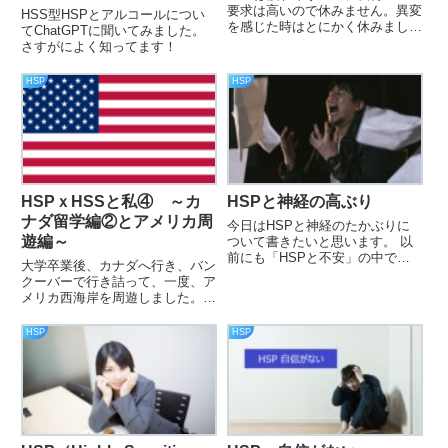
要求は高いので休みません。異変
HSS型HSPとアルコールについ
を感じた時はとにかく休みましょ
てChatGPTに聞いてみました。
う！！！
さすがによく知ってます！
HSP
HSP
HSPｘHSSと私④ ～カ
HSPと神経の高ぶり
ナダ留学編②とアメリカ周
今日はHSPと神経のたかぶりに
遊編～
ついて書きたいと思います。 以
前にも「HSPと不安」の中で不
大学卒業後、カナダへ行き、バン
安だと思っていたら神経の高ぶり
クーバーで行き詰って、一度、ア
だった.
メリカ西海岸を周遊しました。ア
メリカ西海岸は「コンチキツア
ー」を利用して1週間周遊、その
HSP
HSP
後、個別でサンフランシスコ、
NYへ行きました。