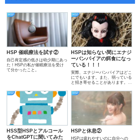
HSP
HSP
HSP 催眠療法を試す②
HSPは知らない間にエナジ
ーバンパイアの餌食になっ
自己肯定感の低さは幼少期にあっ
ている！！！
た！HSPの私が催眠療法を受け
て分かったこと。
実際、エナジーバンパイアはどこ
にでもいます。また、弱っている
と招き寄せることがあります。自
分軸が弱く、断りきれない我々
HSPは対処法を知らないといけ
HSP
HSP
ません。そんな対処法をまとめま
した。
HSS型HSPとアルコール
HSPと休息②
をChatGPTに聞いてみた
HSPは疲れやすいのに自分への