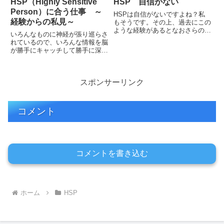
HSP（Highly Sensitive
HSP 自信がない
Person）に合う仕事 ～
HSPは自信がないですよね？私
経験からの私見～
もそうです。その上、過去にこの
ような経験があるとなおさらのよ
いろんなものに神経が張り巡らさ
うですよ。
れているので、いろんな情報を脳
が勝手にキャッチして勝手に深く
分析を始めてしまいます。だか
ら、周囲の人が感じないことも感
じ、勝手に疲れてしまったりする
スポンサーリンク
のです。
コメント
コメントを書き込む
ホーム
HSP