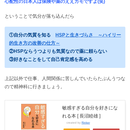
心配性の日本人は保険や薬のええカモですよ(笑)
ということで気分が落ち込んだら
①自分の気質を知る
HSPと生きづらさ ～ハイリー
的生き方の改善の仕方～
②HSPならうつよりも気質なので薬に頼らない
③好きなことをして自己肯定感を高める
上記以外で仕事、人間関係に苦しんでいたらたぶんうつな
ので精神科に行きましょう。
敏感すぎる自分を好きにな
れる本 [ 長沼睦雄 ]
created by
Rinker