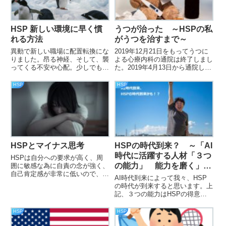
HSP 新しい環境に早く慣
うつが治った ～HSPの私
れる方法
がうつを治すまで～
異動で新しい職場に配置転換にな
2019年12月21日をもってうつに
りました。昂る神経、そして、襲
よる心療内科の通院は終了しまし
ってくる不安や心配。少しでも早
た。2019年4月13日から通院しだ
く慣れる為にHSPの私が試した
し、約1年8カ月の長い道のりで
方法を紹介します。
した。うつはツラいものです。そ
HSP
HSP
れは脳の強制終了だからです。一
度、強制されると再起動するのに
時間がかかります。でも、必ず再
起動します、私のように。
HSPとマイナス思考
HSPの時代到来？ ～「AI
時代に活躍する人材「３つ
HSPは自分への要求が高く、周
の能力」 能力を磨く」を
囲に敏感な為に自責の念が強く、
自己肯定感が非常に低いので、ど
読んで～
AI時代到来によって我々、HSP
うしてもマイナス思考に陥る傾向
の時代が到来すると思います。上
になると思います。
記、３つの能力はHSPの得意と
するところだと思います。今まで
のような雑務はAIがこなしてく
HSP
HSP
れ、重要なところはHSPとして