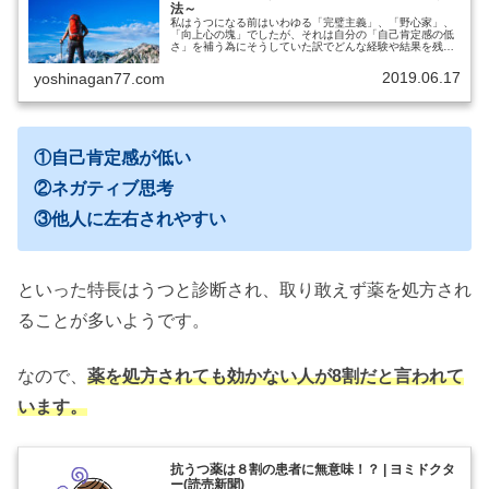
法～
私はうつになる前はいわゆる「完璧主義」、「野心家」、
「向上心の塊」でしたが、それは自分の「自己肯定感の低
さ」を補う為にそうしていた訳でどんな経験や結果を残し
ても「自己肯定感の低さ」は解消されませんでした…。
2019.06.17
yoshinagan77.com
①自己肯定感が低い
②ネガティブ思考
③他人に左右されやすい
といった特長はうつと診断され、取り敢えず薬を処方され
ることが多いようです。
なので、
薬を処方されても効かない人が8割だと言われて
います。
抗うつ薬は８割の患者に無意味！？ | ヨミドクタ
ー(読売新聞)