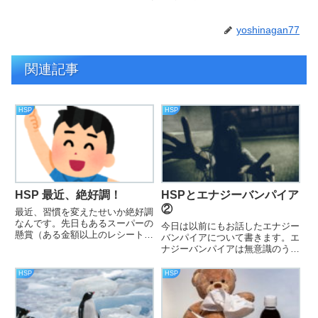
yoshinagan77
関連記事
HSP
HSP
HSP 最近、絶好調！
HSPとエナジーバンパイア
②
最近、習慣を変えたせいか絶好調
なんです。先日もあるスーパーの
今日は以前にもお話したエナジー
懸賞（ある金額以上のレシート貯
バンパイアについて書きます。エ
めて応募するやつ）にも当選し、
ナジーバンパイアは無意識のうち
「すき焼き用近江牛500ｇ」が当
にハイリーさんを餌食にし、知ら
たりました。
ない間にエネルギーを吸い取って
HSP
HSP
いきます。