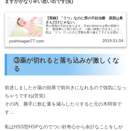
ますがかなり辛い思い出です(笑)
【実録】「うつ」なのに男の不妊治療 原因は奥
さんだけじゃない。
男が原因の不妊があります。不妊の約50％は男が原因で
す。 奥様事だと割り切らず、一緒に検査に行きましょう。
私は「うつ」だったのに苦難を乗り越えて子どもを授かり
ました。
2019.01.04
yoshinagan77.com
③薬が切れると落ち込みが激しくな
る
前述しましたが薬の効果で前向きになれるので強気になっ
ちゃうですね(苦笑)
その内、勝手に飲む量を減らしたりすると元の木阿弥で
す…
私はHSS型HSPなのでつい好奇心から余計なことをしが