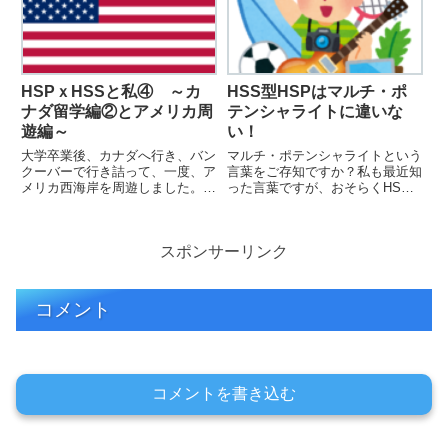
ちょっと頑張らないといけないで
すけど、十分な能力がある領域だ
からです。
HSPｘHSSと私④ ～カ
HSS型HSPはマルチ・ポ
ナダ留学編②とアメリカ周
テンシャライトに違いな
遊編～
い！
大学卒業後、カナダへ行き、バン
マルチ・ポテンシャライトという
クーバーで行き詰って、一度、ア
言葉をご存知ですか？私も最近知
メリカ西海岸を周遊しました。ア
った言葉ですが、おそらくHSS
メリカ西海岸は「コンチキツア
型HSPに違いないと思うんで
ー」を利用して1週間周遊、その
す。「マルチ・ポテンシャライ
後、個別でサンフランシスコ、
ト」という本を読んで感じた感想
スポンサーリンク
NYへ行きました。
や本の紹介をしています。お役に
立てば幸いです。
コメント
コメントを書き込む