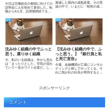
激減した国内の成熟産業。その荒
今日は労働組合の春闘に向けての
波の中で、いまだに「昭和の成功
説明会に人生初めて参加した。転
体験」にしがみつく中小メーカー
職から4カ月、試用期間終了を2
の姿は、悲劇を通り越して喜劇の
週間後に控えて先行して参加させ
よう。私の知るある会社では、2
てもらえるようになったのは気持
仕事
仕事
期連続赤字という非常事態にもか
ち整理解雇用の小さな盾を手に入
かわらず、業務の効率化や
れたような気になった。赤字では
DX（…
あるものの周辺企業との賃金差
を…
沈みゆく組織の中でふっと
【沈みゆく組織の中で、ふ
思う。腐りゆく組織
っと思う。】『銀行員と私
と死亡宣告』
今、私のいる組織は、外から見れ
ば「まったりとした」空気が流れ
今週、金融機関が工場にコンサル
ていて一見ホワイト企業だ。しか
ティングと称してやってくる。そ
し、内側から見れば、それは確実
れに我が社の社長が帯同すると
に沈没へ向かう船の甲板上の光景
か。におうにおうにおうぞ〜売上
だ。昨年度の業績は1.0億円程の
12億円程 赤字1億円程 2期連
赤字を垂れ流し、財務の健全性は
続赤字確定。前職ではたった1回
失われている。そんな中、営業…
スポンサーリンク
の赤字で資金ショートして整理解
雇にあった。その前に社長がや
た…
コメント