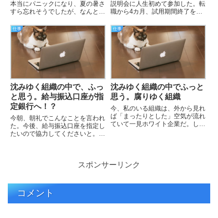
本当にパニックになり、夏の暑さ
説明会に人生初めて参加した。転
すら忘れそうでしたが、なんとか
職から4カ月、試用期間終了を2
生きてます。現状、取引先の幹部
週間後に控えて先行して参加させ
面接、取引先からの紹介で面接が
てもらえるようになったのは気持
仕事
仕事
決まり始めており、比較的順調だ
ち整理解雇用の小さな盾を手に入
と思います。また、転職サイトに
れたような気になった。赤字では
2社登録もしてます。さすがに
あるものの周辺企業との賃金差
年…
を…
沈みゆく組織の中で、ふっ
沈みゆく組織の中でふっと
と思う。給与振込口座が指
思う。腐りゆく組織
定銀行へ！？
今、私のいる組織は、外から見れ
ば「まったりとした」空気が流れ
今朝、朝礼でこんなことを言われ
ていて一見ホワイト企業だ。しか
た。今後、給与振込口座を指定し
し、内側から見れば、それは確実
たいので協力してくださいと。な
に沈没へ向かう船の甲板上の光景
んかやな感じがした。金融機関か
だ。昨年度の業績は1.0億円程の
ら資金繰り管理と新規顧客獲得の
赤字を垂れ流し、財務の健全性は
為に提案されたので断り切れなく
失われている。そんな中、営業…
スポンサーリンク
なってるんだろうとも思ったの
で、AIに相談してみたらそうい
う…
コメント