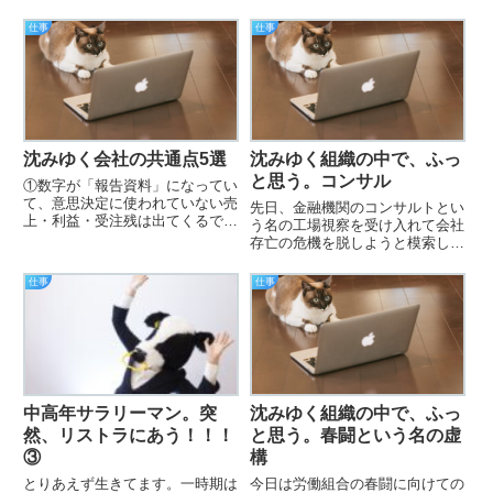
族で小旅行位は行ける金額です。
私は転職後、まだ貢献していない
仕事
仕事
にも関わらず、一応満額は頂きま
した。ありがとうございます！た
だ、この先も頂き続けるかは怪
し…
沈みゆく会社の共通点5選
沈みゆく組織の中で、ふっ
と思う。コンサル
①数字が「報告資料」になってい
て、意思決定に使われていない売
先日、金融機関のコンサルトとい
上・利益・受注残は出てくるでも
う名の工場視察を受け入れて会社
それを見て「何をやめるか」「誰
存亡の危機を脱しようと模索して
を減らすか／増やすか」「今期は
いる経営陣。金融機関の管理下に
捨てる市場はどこか」が決まらな
入る為の入念な儀式かと思いきや
仕事
仕事
い兆候「とりあえず様子見」「来
数百万円支払ってきてもらったこ
期で考えよう」海外出張・展示
とが判明した。ちょいちょいちょ
会…
い。数百万円あれば営業経費削
減…
中高年サラリーマン。突
沈みゆく組織の中で、ふっ
然、リストラにあう！！！
と思う。春闘という名の虚
③
構
とりあえず生きてます。一時期は
今日は労働組合の春闘に向けての