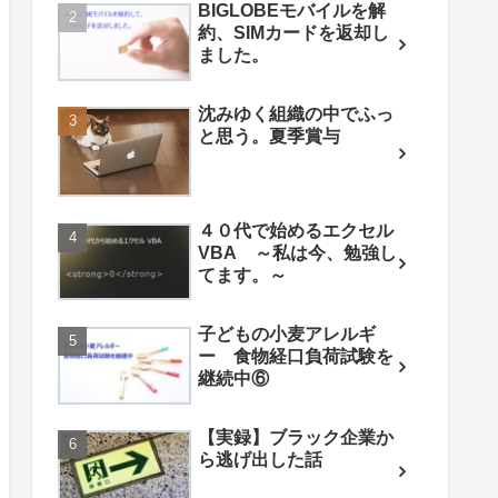
BIGLOBEモバイルを解
約、SIMカードを返却し
ました。
沈みゆく組織の中でふっ
と思う。夏季賞与
４０代で始めるエクセル
VBA ～私は今、勉強し
てます。～
子どもの小麦アレルギ
ー 食物経口負荷試験を
継続中⑥
【実録】ブラック企業か
ら逃げ出した話