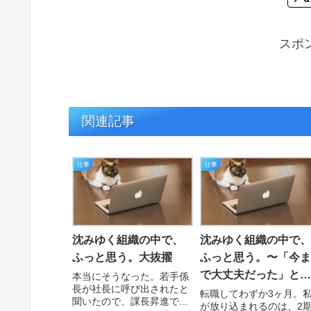
スポ
関連記事
仕事
仕事
沈みゆく組織の中で、
沈みゆく組織の中で、
ふっと思う。大抜擢
ふっと思う。〜「今ま
で大丈夫だった」とい
本当にそうなった。若手係
長が社長に呼び出されたと
う名の死刑宣告〜
転職してわずか3ヶ月。
聞いたので、課長昇進で
が放り込まれるのは、2