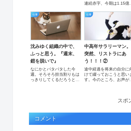
は？と返答していたが、本
連続赤字、今期は1.15億
当にそうなった。私が描い
の出血を垂れ流す「ベテ
た盤面通りに、新しい課長
ンチーム」という名の姥
仕事
仕事
が誕生する。転職後入社数
山。売上11.5億に対して
年でのスピード昇進。だ
割以上の赤字。そりゃ〜
が、その肩書きに添えられ
傍から見てても何をやっ
たのは、栄光ではなく『重
るか分からないベテラン
荷』…
員、事務所内でバ…
沈みゆく組織の中で、
中高年サラリーマン。
ふっと思う。『週末、
突然、リストラにあ
鎧を脱いで』
う！！！②
なにかとバタバタした今
途中経過を将来の自分に
週。そろそろ担当割りもは
けて綴っておこうと思い
っきりしてくるだろうとい
す。今のところ、お声が
う中、見積書作成などする
かったところには履歴書
が未だにエクセル。まずは
職務経歴書を郵送してま
類似見積書を探しから始ま
す。書類選考は知り合い
スポ
り、コピペして内容を修正
口添えなので何とか通過
する。人によっては関数が
ているのですが、転職サ
入っていたり、枠線が消え
トでは自分の職務経歴の
ていたりなどしている人も
さ（出戻りも含めると7
コメント
お…
回）…