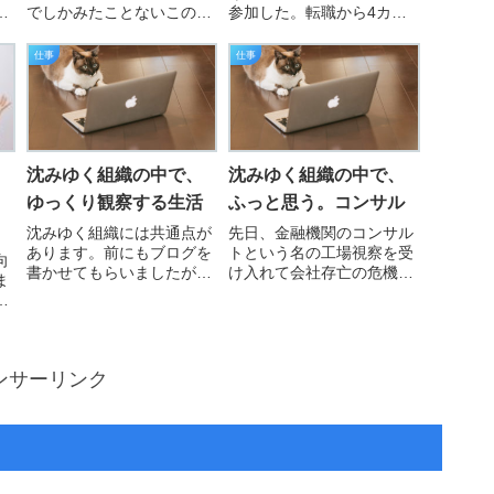
円
でしかみたことないこの活
参加した。転職から4カ
ラ
動に私は初めて参加してい
月、試用期間終了を2週間
捨
る。昨今の物価高からベア
後に控えて先行して参加さ
仕事
仕事
1
だけでなく物価高対策分
せてもらえるようになった
、
（実質賃金減少分）を獲得
のは気持ち整理解雇用の小
て
しようと我が労働組合は高
さな盾を手に入れたような
社
い要求を経営陣にしたそう
気になった。赤字ではある
な。結果、経営陣は激怒し
ものの周辺企業との賃金差
た…
を…
沈みゆく組織の中で、
沈みゆく組織の中で、
ゆっくり観察する生活
ふっと思う。コンサル
沈みゆく組織には共通点が
先日、金融機関のコンサル
あります。前にもブログを
トという名の工場視察を受
向
書かせてもらいましたが今
け入れて会社存亡の危機を
ま
日もある出来事がありまし
脱しようと模索している経
掛
た。営業部の人事異動もあ
営陣。金融機関の管理下に
、
り、担当割りの進捗につい
入る為の入念な儀式かと思
て日々、激務に勤しむ、中
いきや数百万円支払ってき
の
堅社員が上層部に掛け合
てもらったことが判明し
ンサーリンク
し
い、営業部長と面談をしま
た。ちょいちょいちょい。
イ
した。どうしても1日も早
数百万円あれば営業経費削
多
く…
減…