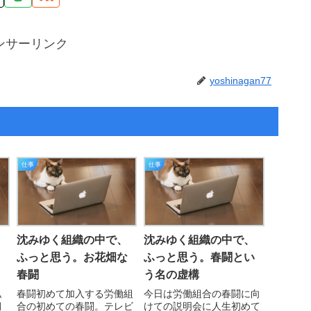
ンサーリンク
yoshinagan77
仕事
仕事
沈みゆく組織の中で、
沈みゆく組織の中で、
ふっと思う。お花畑な
ふっと思う。春闘とい
春闘
う名の虚構
私
春闘初めて加入する労働組
今日は労働組合の春闘に向
期
合の初めての春闘。テレビ
けての説明会に人生初めて