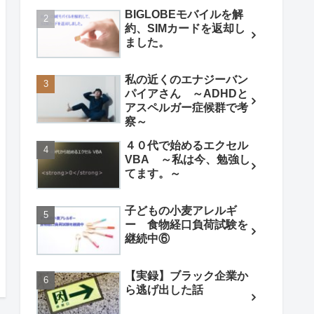
BIGLOBEモバイルを解
約、SIMカードを返却し
ました。
私の近くのエナジーバン
パイアさん ～ADHDと
アスペルガー症候群で考
察～
４０代で始めるエクセル
VBA ～私は今、勉強し
てます。～
子どもの小麦アレルギ
ー 食物経口負荷試験を
継続中⑥
【実録】ブラック企業か
ら逃げ出した話