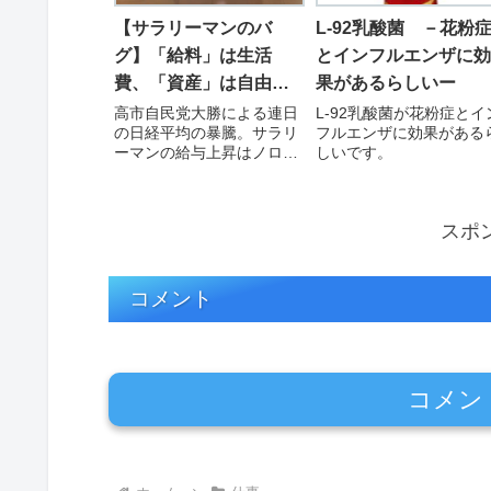
っています。
たそうで前職の会社はか
り…
【サラリーマンのバ
L‐92乳酸菌 －花粉
グ】「給料」は生活
とインフルエンザに効
費、「資産」は自由を
果があるらしいー
買う金
高市自民党大勝による連日
L‐92乳酸菌が花粉症とイ
の日経平均の暴騰。サラリ
フルエンザに効果がある
ーマンの給与上昇はノロノ
しいです。
ロと遅く、物価上昇に追い
つかない水準。給料はあく
まで「来月も会社に来させ
スポ
るための飼料」。本当の意
味で「自由」を買うための
金は、給料という蛇口から
は決して出てこない。ピ
コメント
ケ…
コメン