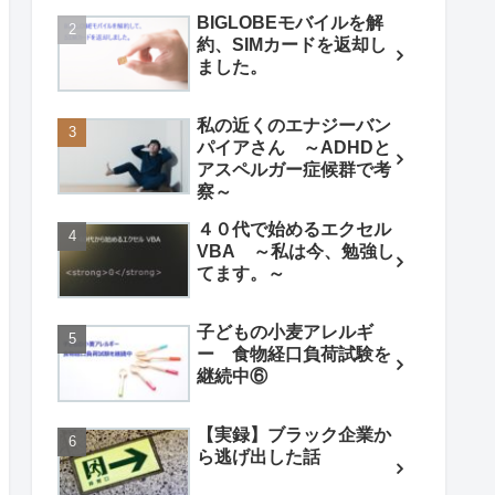
BIGLOBEモバイルを解
約、SIMカードを返却し
ました。
私の近くのエナジーバン
パイアさん ～ADHDと
アスペルガー症候群で考
察～
４０代で始めるエクセル
VBA ～私は今、勉強し
てます。～
子どもの小麦アレルギ
ー 食物経口負荷試験を
継続中⑥
【実録】ブラック企業か
ら逃げ出した話