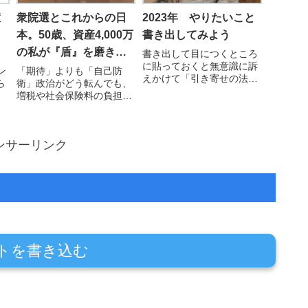
な
相談してみたらそういう…
ものの周辺企業との賃金差
を…
症
衆院選とこれからの日
2023年 やりたいこと
本。50歳、資産4,000万
書き出してみよう
の私が『盾』を磨き続
書き出して目につくところ
に貼っておくと無意識に訴
ける理由。
ン
「期待」よりも「自己防
えかけて「引き寄せの法
ら
衛」政治がどう転んでも、
則」は働くそうです。です
増税や社会保険料の負担増
から新年 やりたいコト・
は避けられないという現
欲しいモノを書き出して目
実。「国や周囲が何とかし
につくところに貼ってみま
てくれる」と期待するに
せんか？
ンサーリンク
は、8回の転職やうつを経
験して世の中の厳しさを知
りすぎた。だからこそ、誰
が当選しても揺るがない
「自前の…
トを書き込む