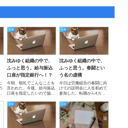
仕事
仕事
沈みゆく組織の中で、
沈みゆく組織の中で、
ふっと思う。給与振込
ふっと思う。春闘とい
口座が指定銀行へ！？
う名の虚構
た
今朝、朝礼でこんなことを
今日は労働組合の春闘に向
の
言われた。今後、給与振込
けての説明会に人生初めて
の
口座を指定したいので協力
参加した。転職から4カ
してくださいと。なんかや
月、試用期間終了を2週間
る
な感じがした。金融機関か
後に控えて先行して参加さ
日常
日常
に
ら資金繰り管理と新規顧客
せてもらえるようになった
が
獲得の為に提案されたので
のは気持ち整理解雇用の小
い
断り切れなくなってるんだ
さな盾を手に入れたような
べ
ろうとも思ったので、AIに
気になった。赤字ではある