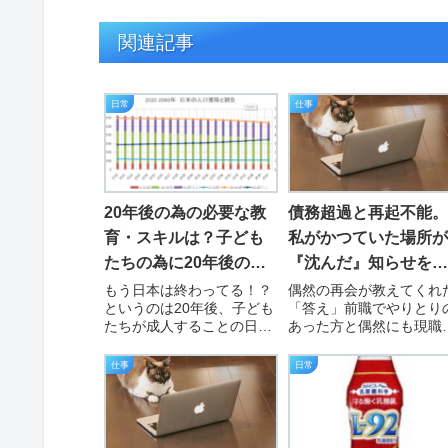
関連記事
日常
仕事
20年後の為の必要な教
債務超過と再起不能。
育・スキルは？子ども
私がかつていた場所が
たちの為に20年後の日
『沈んだ』知らせを聞
本を考えてみる。
いて思ったこと。
もう日本は終わってる！？
偶然の再会が教えてくれ
というのは20年後、子ども
「答え」前職でやりとり
たちが成人することの日本
あった方と偶然にも現職
はどんな感じなのか？その
訪問先でばったりとあっ
頃、何をしていれば子ども
た。いろいろと話してい
仕事
日常
たちは生きていけるのか？
と私は前職を辞めたこと
もう今までの「働き方」
なっていたようで（さす
「教育制度」では世界で生
に辞めさせたとは言えな
きにくいんではないかと思
だろう）、いろいろと調